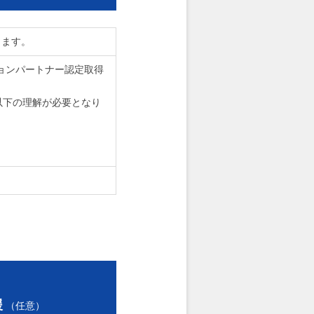
きます。
ションパートナー認定取得
以下の理解が必要となり
援
（任意）