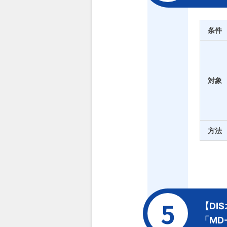
条件
対象
方法
【DI
「MD