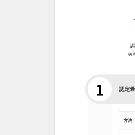
認
実
認定
方法