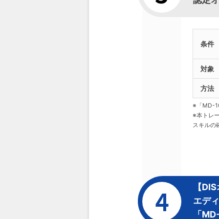
条件
対象
方法
※「MD
※本トレー
スキルの
【DI
エデ
「MD