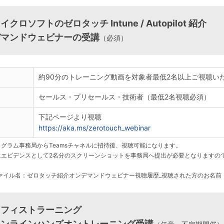
クロソフトのゼロタッチ Intune / Autopilot 紹介
デマンドウェビナーの受講
（必須）
約90分のトレーニング動画を対象者最低2名以上ご視聴い
セールス・プリセールス・技術者（最低2名視聴必須）
下記ページより視聴
https://aka.ms/zerotouch_webinar
ログラム事務局からTeamsチャネルに招待後、視聴可能になります。
にエビデンスとして2名分のスクリーンショットを事務局へ提出が必要となりますの
。
ァイル名：ゼロタッチ紹介オンデマンドウェビナー視聴履歴_視聴された方のお名前
ィフィストラーニング
オンラインハンズオントレーニング受講