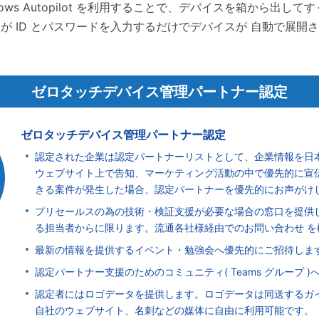
dows Autopilot を利用することで、デバイスを箱から出して
が ID とパスワードを入力するだけでデバイスが 自動で展開
ゼロタッチデバイス
管理パートナー認定
ゼロタッチデバイス管理パートナー認定
認定された企業は認定パートナーリストとして、企業情報を日
ウェブサイト上で告知、マーケティング活動の中で優先的に宣伝
きる案件が発生した場合、認定パートナーを優先的にお声がけ
プリセールスの為の技術・検証支援が必要な場合の窓口を提供
る担当者からに限ります。流通各社様経由でのお問い合わせ を
最新の情報を提供するイベント・勉強会へ優先的にご招待しま
認定パートナー支援のためのコミュニティ( Teams グループ )
認定者にはロゴデータを提供します。ロゴデータは同送するガ
自社のウェブサイト、名刺などの媒体に自由に利用可能です。