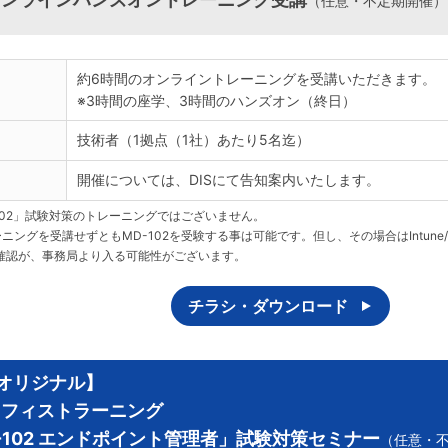
（任意・不定期開催）
約6時間のオンライントレーニングを受講いただきます。
※3時間の座学、3時間のハンズオン（終日）
技術者（1拠点（1社）あたり5名迄）
開催については、DISにて告知案内いたします。
-102」試験対策のトレーニングではございません。
ニングを受講せずともMD-102を受験する事は可能です。但し、その場合はIntune/Au
確認が、事務局より入る可能性がございます。
チラシ・ダウンロード
Sオリジナル】
ィフィストラーニング
-102 エンドポイント管理者」試験対策セミナー
（任意・