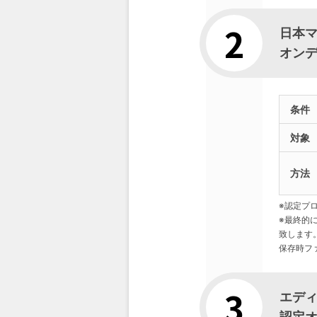
日本マイ
オン
条件
対象
方法
※認定プ
※最終的
致します
保存時フ
エデ
認定