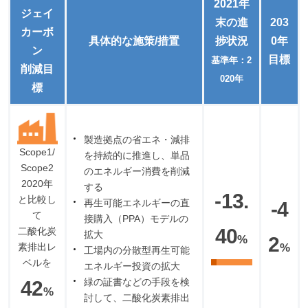
2021年
ジェイ
末の進
203
カーボ
具体的な施策/措置
捗状況
0年
ン
目標
基準年：2
削減目
020年
標
製造拠点の省エネ・減排
Scope1/
を持続的に推進し、単品
Scope2
のエネルギー消費を削減
2020年
する
-13.
と比較し
再生可能エネルギーの直
-4
て
接購入（PPA）モデルの
40
二酸化炭
拡大
%
2
%
素排出レ
工場内の分散型再生可能
ベルを
エネルギー投資の拡大
緑の証書などの手段を検
42
%
討して、二酸化炭素排出