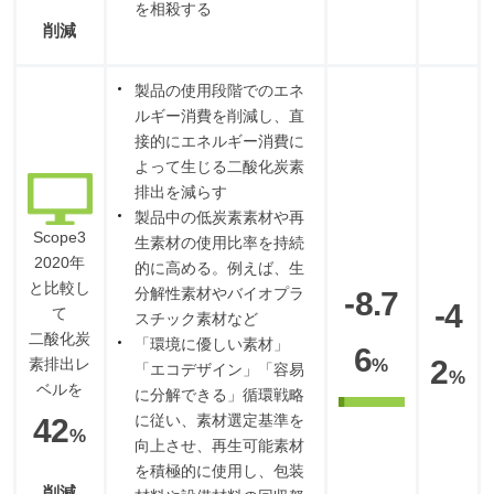
を相殺する
削減
製品の使用段階でのエネ
ルギー消費を削減し、直
接的にエネルギー消費に
よって生じる二酸化炭素
排出を減らす
製品中の低炭素素材や再
Scope3
生素材の使用比率を持続
2020年
的に高める。例えば、生
と比較し
分解性素材やバイオプラ
-8.7
-4
て
スチック素材など
二酸化炭
「環境に優しい素材」
6
2
素排出レ
%
「エコデザイン」「容易
%
ベルを
に分解できる」循環戦略
に従い、素材選定基準を
42
%
向上させ、再生可能素材
を積極的に使用し、包装
削減