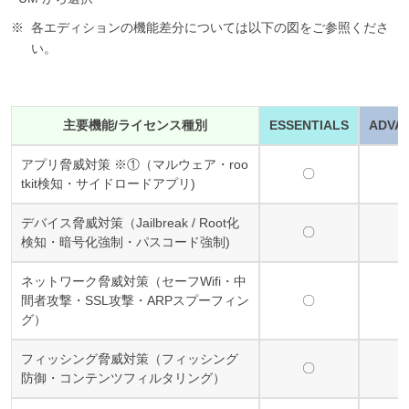
各エディションの機能差分については以下の図をご参照くださ
い。
主要機能/ライセンス種別
ESSENTIALS
ADVA
アプリ脅威対策 ※①（マルウェア・roo
〇
tkit検知・サイドロードアプリ)
デバイス脅威対策（Jailbreak / Root化
〇
検知・暗号化強制・パスコード強制)
ネットワーク脅威対策（セーフWifi・中
間者攻撃・SSL攻撃・ARPスプーフィン
〇
グ）
フィッシング脅威対策（フィッシング
〇
防御・コンテンツフィルタリング）