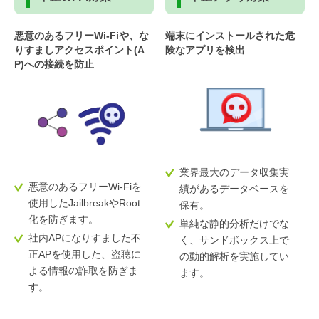
悪意のあるフリーWi-Fiや、な
端末にインストールされた危
りすましアクセスポイント(A
険なアプリを検出
P)への接続を防止
業界最大のデータ収集実
悪意のあるフリーWi-Fiを
績があるデータベースを
使用したJailbreakやRoot
保有。
化を防ぎます。
単純な静的分析だけでな
社内APになりすました不
く、サンドボックス上で
正APを使用した、盗聴に
の動的解析を実施してい
よる情報の詐取を防ぎま
ます。
す。