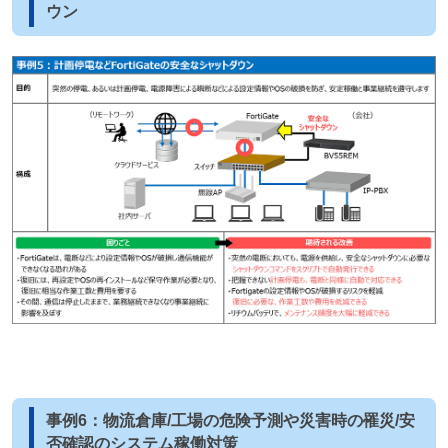
ウン
事例6：物流倉庫/工場の危険予測や災害時の罹災/安
否確認のシステム稼働対策