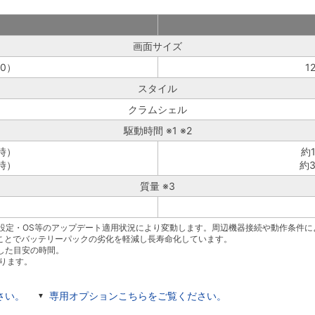
画面サイズ
10）
1
スタイル
クラムシェル
駆動時間 ※1 ※2
時）
約
ル時）
約
質量 ※3
ム設定・OS等のアップデート適用状況により変動します。周辺機器接続や動作条件
ことでバッテリーパックの劣化を軽減し長寿命化しています。
測定した目安の時間。
ります。
さい。
専用オプションこちらをご覧ください。