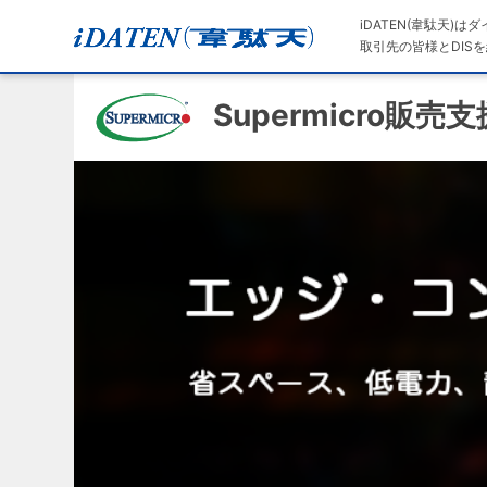
iDATEN(韋駄天)
取引先の皆様とDISを
Supermicro販売