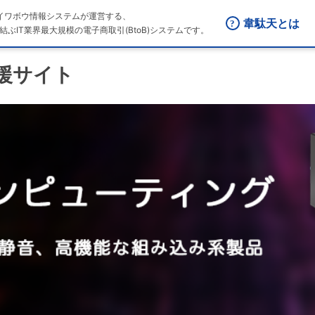
はダイワボウ情報システムが運営する、
韋駄天とは
結ぶIT業界最大規模の電子商取引(BtoB)システムです。
支援サイト