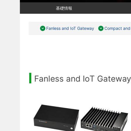
基礎情報
Fanless and IoT Gateway
Compact and 
Fanless and IoT Gatewa