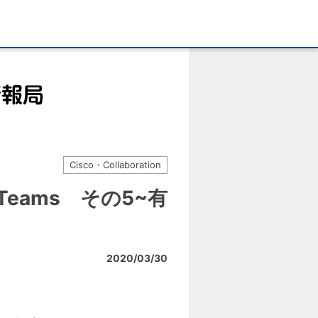
Cisco・Collaboration
x Teams その5~有
2020/03/30