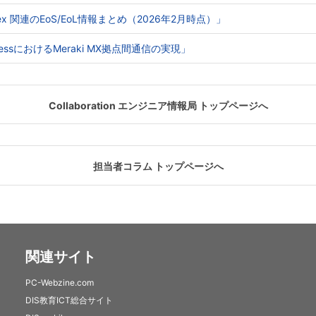
o Webex 関連のEoS/EoL情報まとめ（2026年2月時点）」
e AccessにおけるMeraki MX拠点間通信の実現」
Collaboration エンジニア情報局 トップページへ
担当者コラム トップページへ
関連サイト
PC-Webzine.com
DIS教育ICT総合サイト