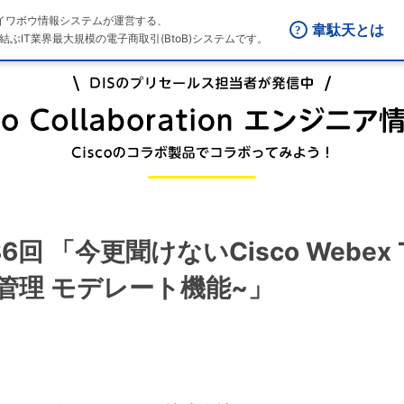
はダイワボウ情報システムが運営する、
韋駄天とは
結ぶIT業界最大規模の電子商取引(BtoB)システムです。
n 第36回 「今更聞けないCisco Webe
管理 モデレート機能~」