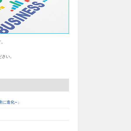
す。
ださい。
ブ体験に進化~」