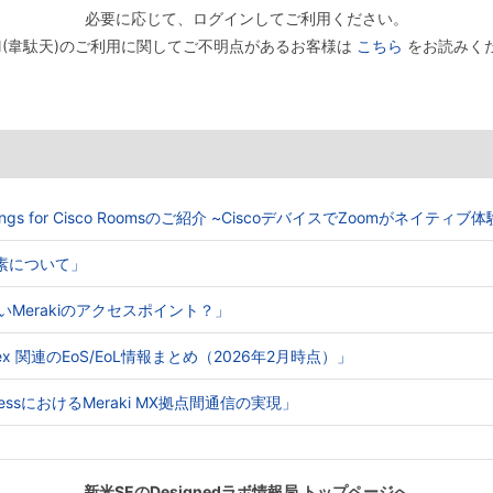
必要に応じて、ログインしてご利用ください。
TEN(韋駄天)のご利用に関してご不明点があるお客様は
こちら
をお読みく
Meetings for Cisco Roomsのご紹介 ~CiscoデバイスでZoomがネイティ
る要素について」
ないMerakiのアクセスポイント？」
o Webex 関連のEoS/EoL情報まとめ（2026年2月時点）」
e AccessにおけるMeraki MX拠点間通信の実現」
新米SEのDesignedラボ情報局 トップページへ