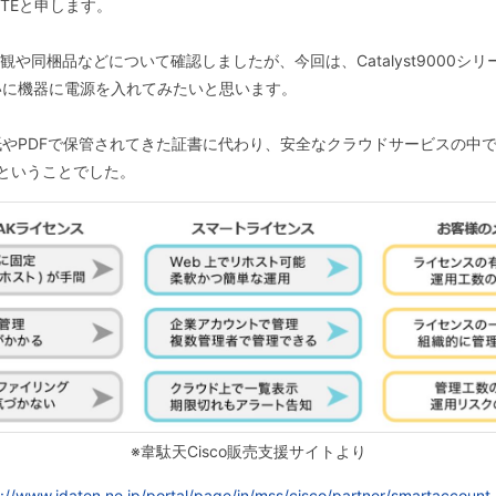
TEと申します。
P-4Gの外観や同梱品などについて確認しましたが、今回は、Catalyst90
いに機器に電源を入れてみたいと思います。
やPDFで保管されてきた証書に代わり、安全なクラウドサービスの中
法ということでした。
※韋駄天Cisco販売支援サイトより
p://www.idaten.ne.jp/portal/page/in/mss/cisco/partner/smartaccount.