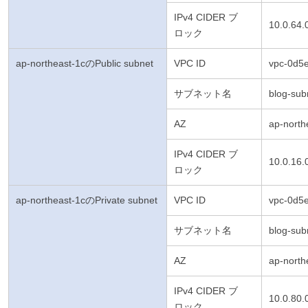
IPv4 CIDER ブ
10.0.64.
ロック
ap-northeast-1cのPublic subnet
VPC ID
vpc-0d5
サブネット名
blog-sub
AZ
ap-north
IPv4 CIDER ブ
10.0.16.
ロック
ap-northeast-1cのPrivate subnet
VPC ID
vpc-0d5
サブネット名
blog-sub
AZ
ap-north
IPv4 CIDER ブ
10.0.80.
ロック