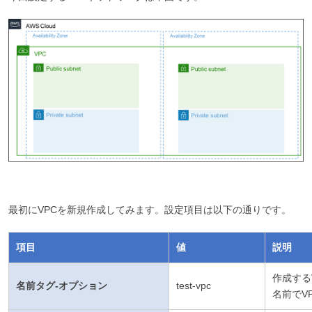
最初にVPCを新規作成してみます。設定項目は以下の通りです。
項目
値
説明
作成する
名前タグ-オプション
test-vpc
名前でV