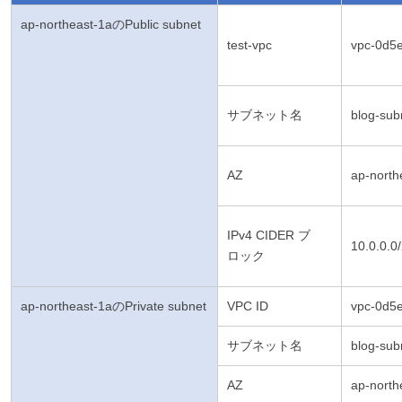
ap-northeast-1aのPublic subnet
test-vpc
vpc-0d5
サブネット名
blog-sub
AZ
ap-north
IPv4 CIDER ブ
10.0.0.0
ロック
ap-northeast-1aのPrivate subnet
VPC ID
vpc-0d5
サブネット名
blog-sub
AZ
ap-north