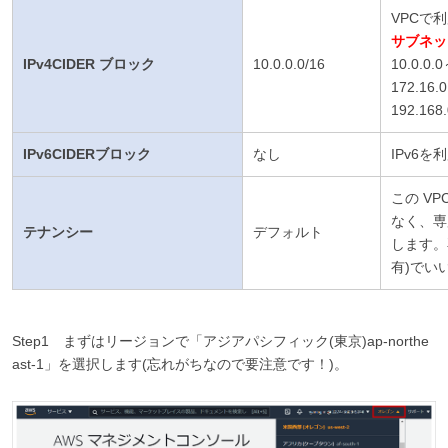
VPCで
サブネッ
IPv4CIDER ブロック
10.0.0.0/16
10.0.0.
172.16.
192.168
IPv6CIDERブロック
なし
IPv6
この V
なく、専
テナンシー
デフォルト
します。
有)でい
Step1 まずはリージョンで「アジアパシフィック(東京)ap-northe
ast-1」を選択します(忘れがちなので要注意です！)。