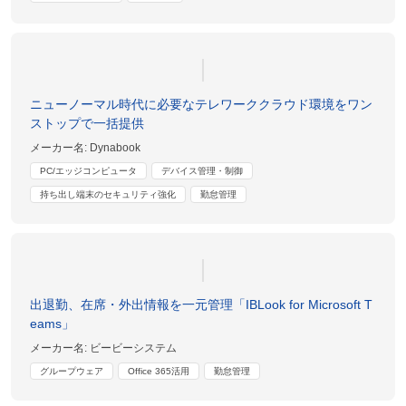
ニューノーマル時代に必要なテレワーククラウド環境をワン
ストップで一括提供
メーカー名:
Dynabook
PC/エッジコンピュータ
デバイス管理・制御
持ち出し端末のセキュリティ強化
勤怠管理
出退勤、在席・外出情報を一元管理「IBLook for Microsoft T
eams」
メーカー名:
ビービーシステム
グループウェア
Office 365活用
勤怠管理