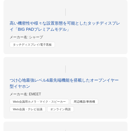
高い機密性や様々な設置形態を可能としたタッチディスプレ
イ「BIG PADプレミアムモデル」
メーカー名:
シャープ
タッチディスプレイ/電子黒板
つけ心地最強レベル&最先端機能を搭載したオープンイヤー
型イヤホン
メーカー名:
EMEET
Web会議用カメラ・マイク・スピーカー
周辺機器/事務機
Web会議・テレビ会議
オンライン商談