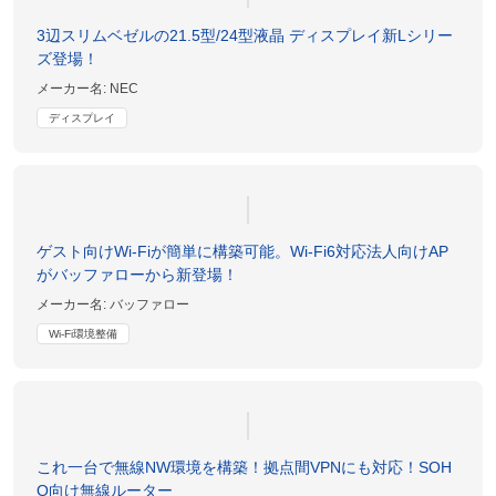
3辺スリムベゼルの21.5型/24型液晶 ディスプレイ新Lシリー
ズ登場！
メーカー名:
NEC
ディスプレイ
ゲスト向けWi-Fiが簡単に構築可能。Wi-Fi6対応法人向けAP
がバッファローから新登場！
メーカー名:
バッファロー
Wi-Fi環境整備
これ一台で無線NW環境を構築！拠点間VPNにも対応！SOH
O向け無線ルーター