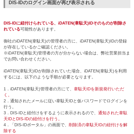
DIS-IDのログイン画面が再び表示される
DIS-IDに紐付けられている、iDATEN(韋駄天)IDそのものが削除さ
れている
可能性があります。
御社のiDATEN(韋駄天)の管理者の方に、iDATEN(韋駄天)IDの登録
が存在しているかご確認ください。
※iDATEN(韋駄天)管理者の方が分からない場合は、弊社営業担当ま
でお問い合わせください。
iDATEN(韋駄天)IDが削除されていた場合、iDATEN(韋駄天)を利用
するには、以下のような手順が必要となります。
1．iDATEN(韋駄天)管理者の方にて、
韋駄天IDを新規発行いただ
く。
2．通知されたメールに従い韋駄天IDと仮パスワードでログインを
行う。
3．DIS-IDと紐付けをするように表示されるので、
通知された韋駄
天IDとDIS-IDの紐付けを行う。
4．「DIS-IDポータル」の画面で、
削除済の韋駄天IDの紐付けを解
除する