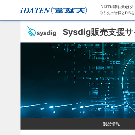
iDATEN(韋駄天)
取引先の皆様とDISを
Sysdig販売支援
製品情報