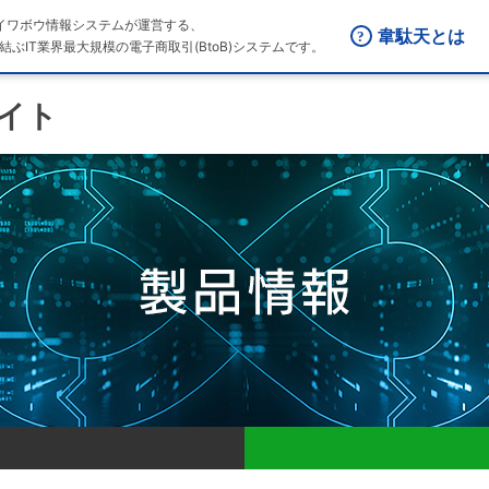
はダイワボウ情報システムが運営する、
韋駄天とは
結ぶIT業界最大規模の電子商取引(BtoB)システムです。
サイト