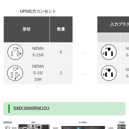
UPS出力コンセント
入力プラ
形状
数量
NEMA
N
6
…
5-15R
5
NEMA
N
5-15/
2
…
5
20R
SMX3000RMJ2U