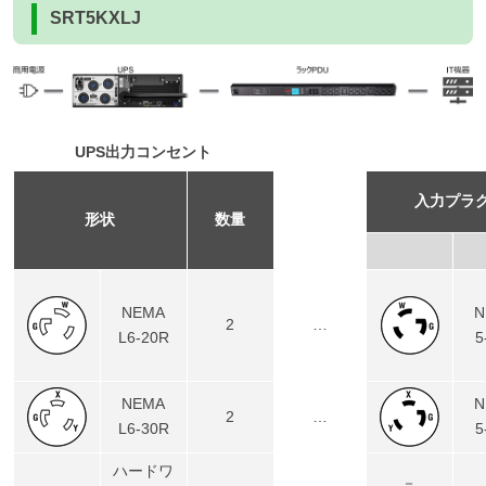
SRT5KXLJ
UPS出力コンセント
入力プラ
形状
数量
NEMA
N
2
…
L6-20R
5
NEMA
N
2
…
L6-30R
5
ハードワ
…
－