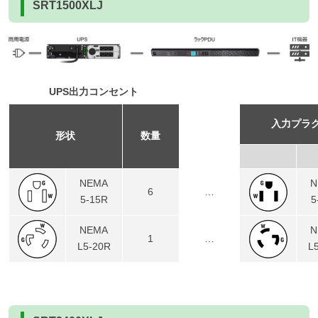
SRT1500XLJ
UPS出力コンセント
入力プラ
形状
数量
NEMA
N
6
…
5-15R
5
NEMA
N
1
…
L5-20R
L