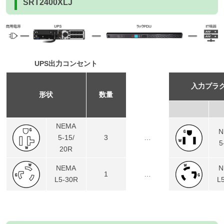
SRT2400XLJ
UPS出力コンセント
入力プラ
形状
数量
NEMA
N
5-15/
3
…
5
20R
NEMA
N
1
…
L5-30R
L