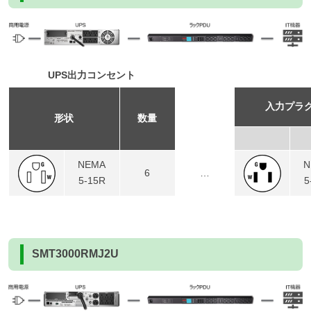
UPS出力コンセント
入力プラ
形状
数量
NEMA
N
6
…
5-15R
5
SMT3000RMJ2U