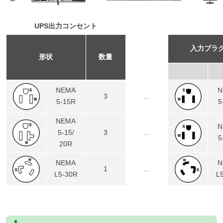
UPS出力コンセント
入力プラ
形状
数量
NEMA
N
3
…
5-15R
5
NEMA
N
5-15/
3
…
5
20R
NEMA
N
1
…
L5-30R
L