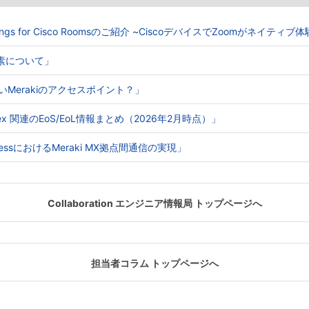
Meetings for Cisco Roomsのご紹介 ~CiscoデバイスでZoomがネイティ
る要素について」
ないMerakiのアクセスポイント？」
o Webex 関連のEoS/EoL情報まとめ（2026年2月時点）」
e AccessにおけるMeraki MX拠点間通信の実現」
Collaboration エンジニア情報局 トップページへ
担当者コラム トップページへ