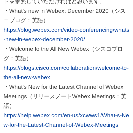
トを参照していただければと思います。
・What’s new in Webex: December 2020（シス
コブログ：英語）
https://blog.webex.com/video-conferencing/whats
-new-in-webex-december-2020/
・Welcome to the All New Webex（シスコブロ
グ：英語）
https://blogs.cisco.com/collaboration/welcome-to-
the-all-new-webex
・What's New for the Latest Channel of Webex
Meetings（リリースノートWebex Meetings：英
語）
https://help.webex.com/en-us/xcwws1/What-s-Ne
w-for-the-Latest-Channel-of-Webex-Meetings