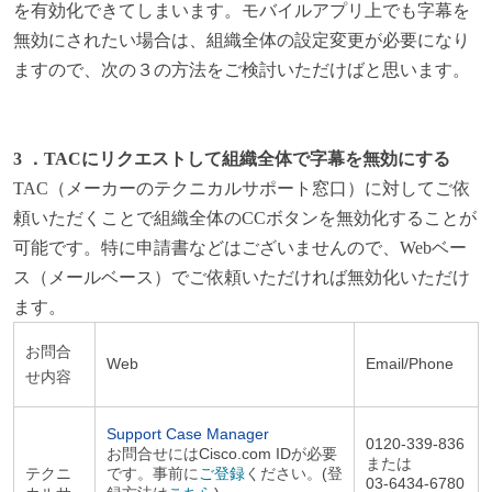
を有効化できてしまいます。モバイルアプリ上でも字幕を
無効にされたい場合は、組織全体の設定変更が必要になり
ますので、次の３の方法をご検討いただけばと思います。
3 ．
TAC
にリクエストして組織全体で字幕を無効にする
TAC
（メーカーのテクニカルサポート窓口）に対してご依
頼いただくことで組織全体のCCボタンを無効化することが
可能です。特に申請書などはございませんので、Webベー
ス（メールベース）でご依頼いただければ無効化いただけ
ます。
お問合
Web
Email/Phone
せ内容
Support Case Manager
0120-339-836
お問合せには
Cisco.com ID
が必要
または
テクニ
です。事前に
ご登録
ください。
(
登
03-6434-6780