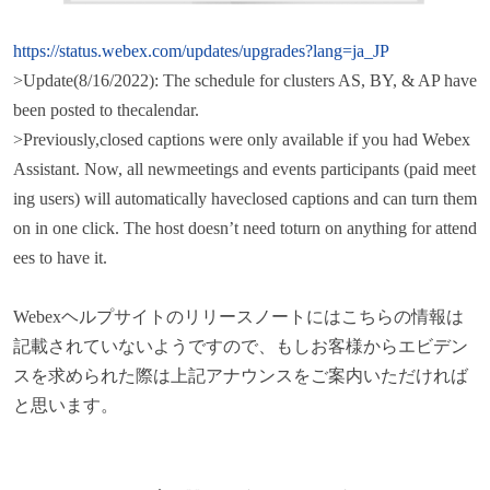
https://status.webex.com/updates/upgrades?lang=ja_JP
>
Update(8/16/2022): The schedule for clusters AS, BY, & AP have
been posted to thecalendar.
>Previously,closed captions were only available if you had Webex
Assistant. Now, all newmeetings and events participants (paid meet
ing users) will automatically haveclosed captions and can turn them
on in one click. The host doesn’t need toturn on anything for attend
ees to have it.
Webex
ヘルプサイトのリリースノートにはこちらの情報は
記載されていないようですので、もしお客様からエビデン
スを求められた際は上記アナウンスをご案内いただければ
と思います。