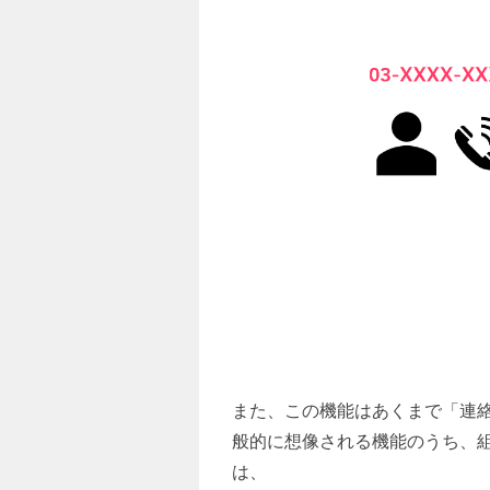
また、この機能はあくまで「連
般的に想像される機能のうち、
は、