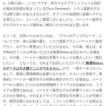
s）の取り扱い」についてです。昨今マルチプラットフォーム対応
が進み注目度が高まっているCisco Devicesが、シスコ直販モデル
では取り扱いがありませんので、オフィスの会議室に会議システム
を導入したい、といったご要望ございましたら、パートナー販売モ
デルでのライセンス契約をご検討いただければと思います。
もう一点、注意いただきたいのは、「プランのアップグレード」に
ついてです。表に記載の通り、シスコ直販プラン⇔パートナー販売
プラン、のプラン変更はしていただけません。その為、例えば、ま
ずWebサイトから申込いただける無償Webexを試されている場合
に、その後、パートナー販売の本番ライセンスを購入したい（移行
したい）、となっても、それまでお試しいただいていた
無償Webex
のデータは引き継ぐことができません。
ので、一度データリセット
をして、新規に環境構築が必要になります。そういった意味で、将
来的にパートナー販売モデル利用を検討されている場合は、パート
ナーから発行いただける90日間無料トライアルがお勧めです。トラ
イアル環境であれば、パートナー販売モデルの本番ライセンスを購
入された場合も、そのままトライアル環境を引き継ぐことが可能で
す。販売店様におかれましては、こういった移行メリットを踏まえ