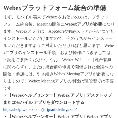
Webex
プラットフォーム統合の準備
まず、
モバイル端末でWebex をお使いの方
は、プラット
フォーム統合後、Meetings開催に
Webexアプリが必要
になり
ます。Webexアプリは、AppStoreやPlayストアからいつでも
インストールいただけますので、今のうちからインストー
ルいただきますようご対応いただければと思います。Webe
xアプリのインストール手順、および操作につきましては、
下記をご参照ください。なお、Webex Webinars（統合有無
に関わらず）、または統合前の環境で開催された会議への
開催・参加には、引き続きWebex Meetingアプリが必要にな
りますので、Webex Meetingアプリの削除は現段階では不要
です。
・【Webexヘルプセンター】Webex アプリ | デスクトップ
またはモバイル アプリをダウンロードする
https://help.webex.com/ja-jp/article/krgc3ab/
・【Webexヘルプセンター】Webex アプリ | Webex アプリ