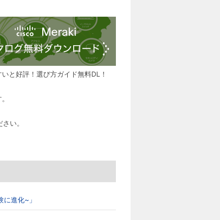
すいと好評！選び方ガイド無料DL！
す。
ださい。
ブ体験に進化~」