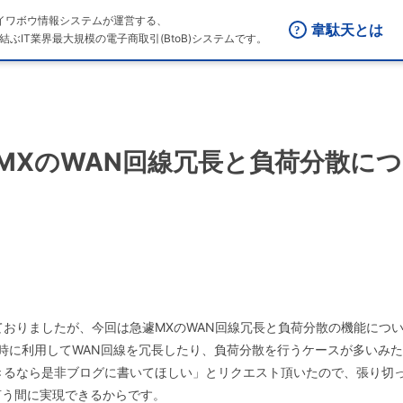
はダイワボウ情報システムが運営する、
韋駄天とは
結ぶIT業界最大規模の電子商取引(BtoB)システムです。
回 「MXのWAN回線冗長と負荷分散に
。
しておりましたが、今回は急遽MXのWAN回線冗長と負荷分散の機能につ
時に利用してWAN回線を冗長したり、負荷分散を行うケースが多いみ
現できるなら是非ブログに書いてほしい」とリクエスト頂いたので、張り切
言う間に実現できるからです。