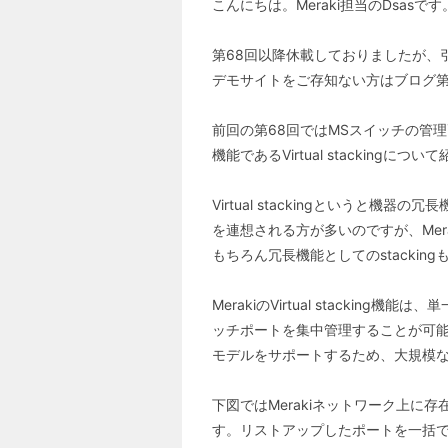
こんにちは。Meraki担当のDsasです
第68回以降休載しておりましたが、
デモサイトをご存知ない方はブログ第5
前回の第68回ではMSスイッチの管
機能であるVirtual stackingにつ
Virtual stackingという
を連想される方が多いのですが、Merak
もちろん冗長機能としてのstackingも
MerakiのVirtual stack
ッチポートを集中管理することが可能です
モデルをサポートするため、大規模
下図ではMerakiネットワーク上に
す。リストアップしたポートを一括