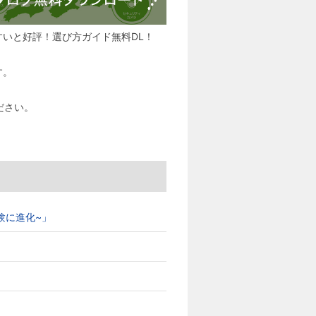
すいと好評！選び方ガイド無料DL！
す。
ださい。
ブ体験に進化~」