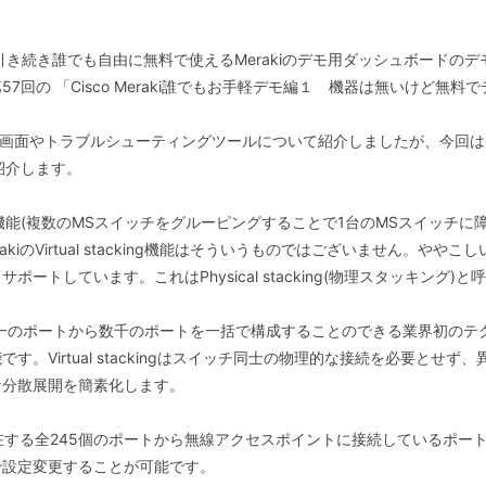
。
引き続き誰でも自由に無料で使えるMerakiのデモ用ダッシュボードの
7回の 「Cisco Meraki誰でもお手軽デモ編１ 機器は無いけど無
理画面やトラブルシューティングツールについて紹介しましたが、今回は
いて紹介します。
と機器の冗長機能(複数のMSスイッチをグルーピングすることで1台のMSスイッ
iのVirtual stacking機能はそういうものではございません。ややこ
サポートしています。これはPhysical stacking(物理スタッキング)
ing機能は、単一のポートから数千のポートを一括で構成することのできる業界初の
。Virtual stackingはスイッチ同士の物理的な接続を必要とせ
な分散展開を簡素化します。
存在する全245個のポートから無線アクセスポイントに接続しているポート
で設定変更することが可能です。