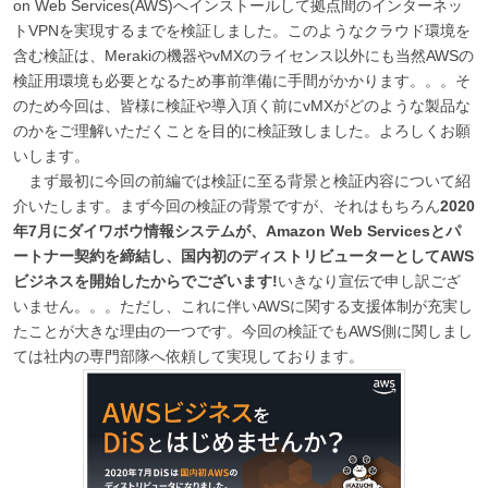
on Web Services(AWS)へインストールして拠点間のインターネッ
トVPNを実現するまでを検証しました。このようなクラウド環境を
含む検証は、Merakiの機器やvMXのライセンス以外にも当然AWSの
検証用環境も必要となるため事前準備に手間がかかります。。。そ
のため今回は、皆様に検証や導入頂く前にvMXがどのような製品な
のかをご理解いただくことを目的に検証致しました。よろしくお願
いします。
まず最初に今回の前編では検証に至る背景と検証内容について紹
介いたします。まず今回の検証の背景ですが、それはもちろん
2020
年7月にダイワボウ情報システムが、Amazon Web Servicesとパ
ートナー契約を締結し、国内初のディストリビューターとしてAWS
ビジネスを開始したからでございます!
いきなり宣伝で申し訳ござ
いません。。。ただし、これに伴いAWSに関する支援体制が充実し
たことが大きな理由の一つです。今回の検証でもAWS側に関しまし
ては社内の専門部隊へ依頼して実現しております。