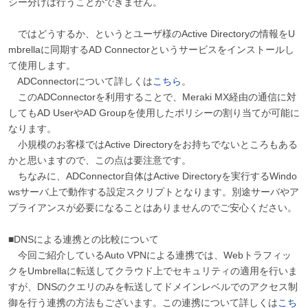
シー分けは行うことができません。
ではどうするか、というとユーザ様のActive Directoryの情報をU
mbrellaに同期するAD Connectorというサービスをインストールし
て使用します。
ADConnectorについて詳しくは
こちら
。
このADConnectorを利用することで、Meraki MX経由の通信に対
してもAD UserやAD Groupを使用したポリシーの割り当てが可能に
なります。
小規模のお客様ではActive Directoryをお持ちでないところもある
かと思いますので、この点は要注意です。
ちなみに、ADConnector自体はActive Directoryを実行するWindo
wsサーバ上で動作する設定スクリプトとなります。別途サーバやア
プライアンスが必要になることはありませんのでご安心ください。
■DNSによる連携との比較について
今回ご紹介しているAuto VPNによる連携では、Webトラフィッ
クをUmbrellaに転送してクラウド上でセキュリティの適用を行いま
すが、DNSのクエリのみを転送してドメインレベルでのアクセス制
御を行う連携の方法もございます。この連携について詳しくは
こち