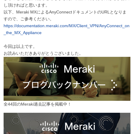
し頂ければと思います。
以下、
Meraki MX
による
AnyConnect
ドキュメントのURL
となりま
すので、ご参考ください。
https://documentation.meraki.com/MX/Client_VPN/AnyConnect_on
_the_MX_Appliance
今回は以上です。
お読みいただきありがとうございました。
全44回のMeraki過去記事を掲載中！