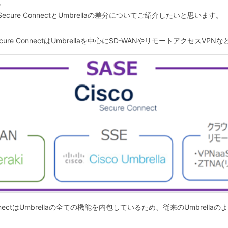
。
ure ConnectとUmbrellaの差分についてご紹介したいと思います。
re ConnectはUmbrellaを中心にSD-WANやリモートアクセスV
onnectはUmbrellaの全ての機能を内包しているため、従来のUmbrel
。