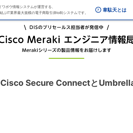
はダイワボウ情報システムが運営する、
韋駄天とは
結ぶIT業界最大規模の電子商取引(BtoB)システムです。
Cisco Secure ConnectとUmb