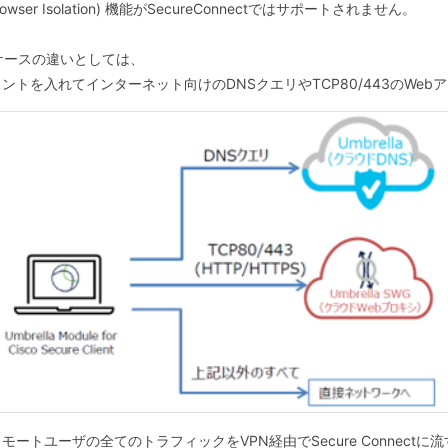
rowser Isolation) 機能がSecureConnectではサポートされません。
tユースケースの違いとしては、
ジェントを入れてインターネット向けのDNSクエリやTCP80/443のWeb
点やリモートユーザの全てのトラフィックをVPN経由でSecure Connec