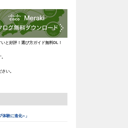
すいと好評！選び方ガイド無料DL！
す。
ださい。
イティブ体験に進化~」