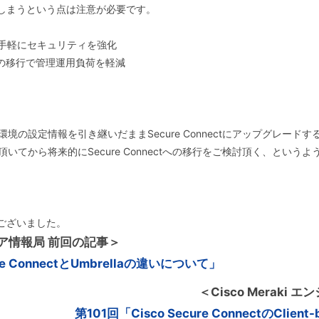
しまうという点は注意が必要です。
えず手軽にセキュリティを強化
E環境への移行で管理運用負荷を軽減
た環境の設定情報を引き継いだままSecure Connectにアップグレード
導入頂いてから将来的にSecure Connectへの移行をご検討頂く、とい
ございました。
ジニア情報局 前回の記事＞
re ConnectとUmbrellaの違いについて」
＜Cisco Merak
第101回「Cisco Secure ConnectのClie