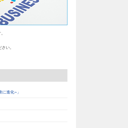
す。
ださい。
ブ体験に進化~」