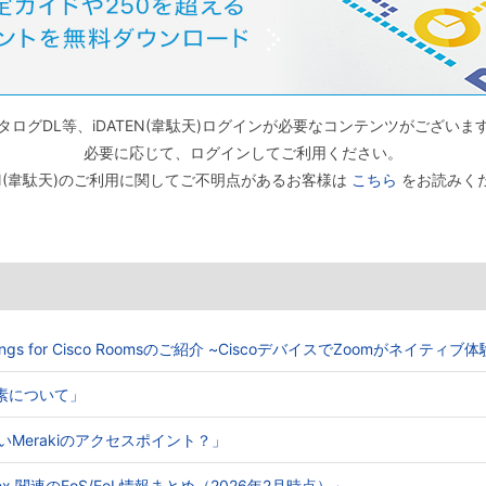
タログDL等、iDATEN(韋駄天)ログインが必要なコンテンツがございま
必要に応じて、ログインしてご利用ください。
TEN(韋駄天)のご利用に関してご不明点があるお客様は
こちら
をお読みく
Meetings for Cisco Roomsのご紹介 ~CiscoデバイスでZoomがネイティ
る要素について」
ないMerakiのアクセスポイント？」
o Webex 関連のEoS/EoL情報まとめ（2026年2月時点）」