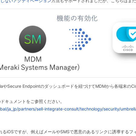
用しないアクティベーション
方法もサポートされましたが、こちらはまた
やSecure Endpointのダッシュボードを紐づけてMDMから各端末のCisco 
ドキュメントをご参照ください。
al/ja_jp/partners/sell-integrate-consult/technology/security/umbr
るiOSですが、例えばメールやSMSで悪意のあるリンクに誘導するフ