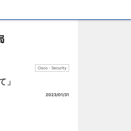
Cisco・Security
いて」
2023/01/31