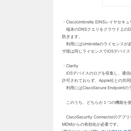
・CiscoUmbrella (DNSレイヤセキ
端末のDNSクエリをクラウド上のD
防ぎます。
利用にはUmbrellaのライセンスが
ザ様は同じライセンスでiOSデバイ
・Clarity
iOSデバイスのログを収集し、通信
許可されておらず、Apple社との共
利用にはCiscoSecure Endpoint
このうち、どちらか１つの機能を使
CiscoSecurity Connec
MDMからの有効化が必要です。