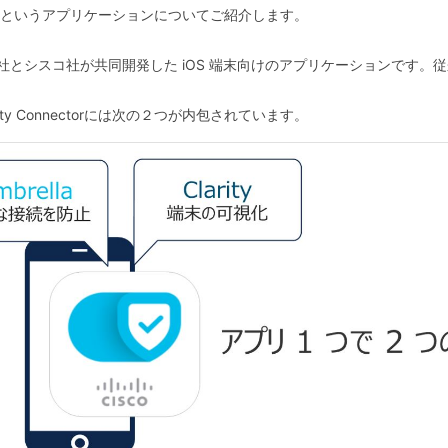
onnectorというアプリケーションについてご紹介します。
orはApple 社とシスコ社が共同開発した iOS 端末向けのアプリケーション
ity Connectorには次の２つが内包されています。