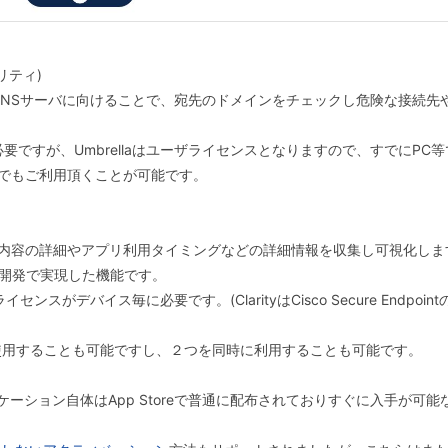
ュリティ)
NSサーバに向けることで、宛先のドメインをチェックし危険な接続先
必要ですが、Umbrellaはユーザライセンスとなりますので、すでにPC等で
スでもご利用頂くことが可能です。
内容の詳細やアプリ利用タイミングなどの詳細情報を収集し可視化します
同開発で実現した機能です。
のライセンスがデバイス毎に必要です。(ClarityはCisco Secure Endpoi
用することも可能ですし、２つを同時に利用することも可能です。
torのアプリケーション自体はApp Storeで普通に配布されておりすぐに入手