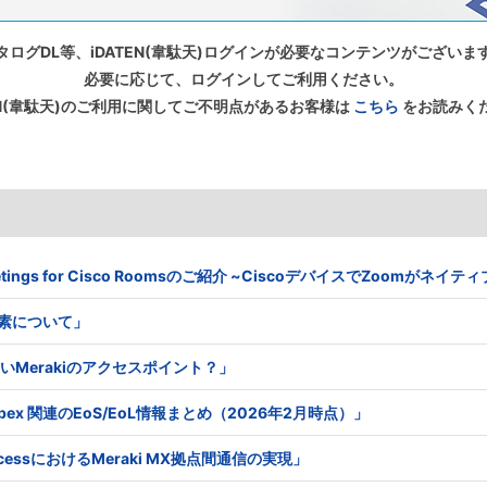
タログDL等、iDATEN(韋駄天)ログインが必要なコンテンツがございま
必要に応じて、ログインしてご利用ください。
TEN(韋駄天)のご利用に関してご不明点があるお客様は
こちら
をお読みく
 Meetings for Cisco Roomsのご紹介 ~CiscoデバイスでZoomがネ
る要素について」
はないMerakiのアクセスポイント？」
co Webex 関連のEoS/EoL情報まとめ（2026年2月時点）」
e AccessにおけるMeraki MX拠点間通信の実現」