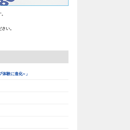
す。
ださい。
イティブ体験に進化~」