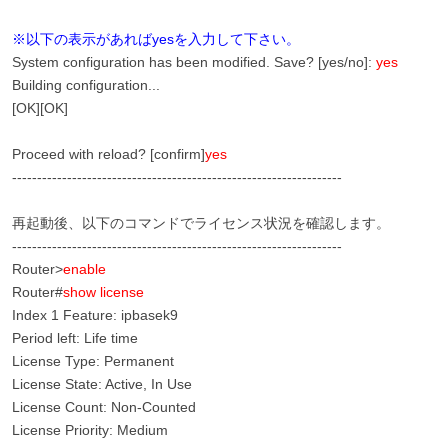
※以下の表示があればyesを入力して下さい。
System configuration has been modified. Save? [yes/no]:
yes
Building configuration...
[OK][OK]
Proceed with reload? [confirm]
yes
------------------------------------------------------------------
再起動後、以下のコマンドでライセンス状況を確認します。
------------------------------------------------------------------
Router>
enable
Router#
show
license
Index 1 Feature: ipbasek9
Period left: Life time
License Type: Permanent
License State: Active, In Use
License Count: Non-Counted
License Priority: Medium