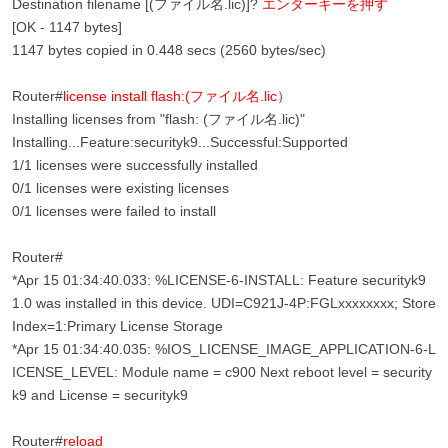
Destination filename [(ファイル名.lic)]?
エンターキーを押す
[OK - 1147 bytes]
1147 bytes copied in 0.448 secs (2560 bytes/sec)
Router#
license install flash:(ファイル名.lic）
Installing licenses from "flash: (ファイル名.lic)"
Installing...Feature:securityk9...Successful:Supported
1/1 licenses were successfully installed
0/1 licenses were existing licenses
0/1 licenses were failed to install
Router#
*Apr 15 01:34:40.033: %LICENSE-6-INSTALL: Feature securityk9
1.0 was installed in this device. UDI=C921J-4P:FGLxxxxxxxx; Store
Index=1:Primary License Storage
*Apr 15 01:34:40.035: %IOS_LICENSE_IMAGE_APPLICATION-6-L
ICENSE_LEVEL: Module name = c900 Next reboot level = security
k9 and License = securityk9
Router#
reload