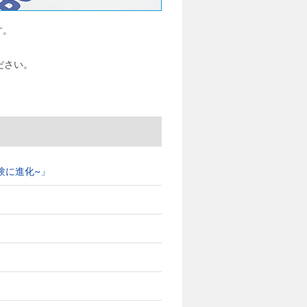
す。
ださい。
ブ体験に進化~」