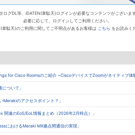
タログDL等、iDATEN(韋駄天)ログインが必要なコンテンツがございま
必要に応じて、ログインしてご利用ください。
TEN(韋駄天)のご利用に関してご不明点があるお客様は
こちら
をお読みく
Meetings for Cisco Roomsのご紹介 ~CiscoデバイスでZoomがネイティ
る要素について」
ないMerakiのアクセスポイント？」
o Webex 関連のEoS/EoL情報まとめ（2026年2月時点）」
e AccessにおけるMeraki MX拠点間通信の実現」