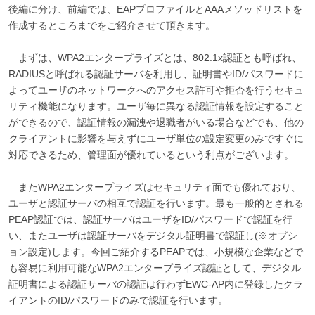
後編に分け、前編では、EAPプロファイルとAAAメソッドリストを
作成するところまでをご紹介させて頂きます。
まずは、WPA2エンタープライズとは、802.1x認証とも呼ばれ、
RADIUSと呼ばれる認証サーバを利用し、証明書やID/パスワードに
よってユーザのネットワークへのアクセス許可や拒否を行うセキュ
リティ機能になります。ユーザ毎に異なる認証情報を設定すること
ができるので、認証情報の漏洩や退職者がいる場合などでも、他の
クライアントに影響を与えずにユーザ単位の設定変更のみですぐに
対応できるため、管理面が優れているという利点がございます。
またWPA2エンタープライズはセキュリティ面でも優れており、
ユーザと認証サーバの相互で認証を行います。最も一般的とされる
PEAP認証では、認証サーバはユーザをID/パスワードで認証を行
い、またユーザは認証サーバをデジタル証明書で認証し(※オプシ
ョン設定)します。今回ご紹介するPEAPでは、小規模な企業などで
も容易に利用可能なWPA2エンタープライズ認証として、デジタル
証明書による認証サーバの認証は行わずEWC-AP内に登録したクラ
イアントのID/パスワードのみで認証を行います。