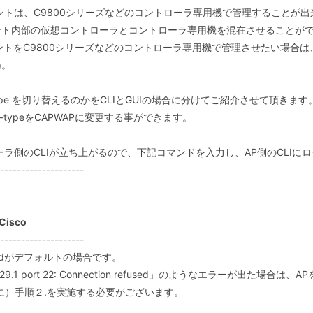
ポイントは、C9800シリーズなどのコントローラ専用機で管理することが出
ント内部の仮想コントローラとコントローラ専用機を混在させることが
をC9800シリーズなどのコントローラ専用機で管理させたい場合は、ap-
ね。
pe を切り替えるのかをCLIとGUIの場合に分けてご紹介させて頂きます
typeをCAPWAPに変更する事ができます。
ラ側のCLIが立ち上がるので、下記コマンドを入力し、AP側のCLIに
--------------------
Cisco
--------------------
wordがデフォルトの場合です。
2.168.129.1 port 22: Connection refused」のようなエラーが
前に）手順２.を実施する必要がございます。