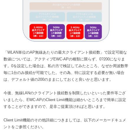
「
WLAN
単位の
AP
無線あたりの最大クライアント接続数」で設定可能な
数値については、アクティブ
EWC-AP
の種類に限らず、
0
?
200
になりま
す。
0
を設定した場合は、私の方で検証してみたところ、なぜか周波数帯
毎に
1
台のみ接続が可能でした。その為、特に設定する必要が無い場合
は、デフォルト値の
200
のままにしておくと良いかと思います。
今後、無線
LAN
のクライアント接続数を制限したいといった要件等ござ
いましたら、
EWC-AP
の
Client Limit
機能は細かいところまで簡単に設定
することができますので、是非ご提案頂ければと思います。
Client Limit
機能のその他詳細につきましては、以下のメーカードキュメ
ントをご参照ください。