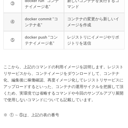
docker run “コンテ
新しいコンテナを実行するコ
③
ナイメージ名”
マンド
docker commit “コ
コンテナの変更から新しいイ
④
ンテナ名”
メージを作成
docker push “コン
レジストリにイメージやリポ
⑤
テナイメージ名”
ジトリを送信
ここから、上記のコマンドの利用イメージを説明します。レジスト
リサービスから、コンテイメージをダウンロードして、コンテナ
化、編集後に稼働確認、再度イメージ化してレジストリサービスに
アップロードするといった、コンテナの運用サイクルを把握して頂
くため、実環境では省略するコマンドや今回のサンプルアプリ展開
で使用しないコマンドについても記載しています。
① ∼ ⑤は、上記の表の番号