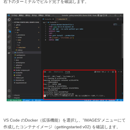
右下のターミナルでビルド完了を確認します。
VS Code のDocker（拡張機能）を選択し、”IMAGES“メニューにて
作成したコンテナイメージ（gettingstarted:v02) を確認します。