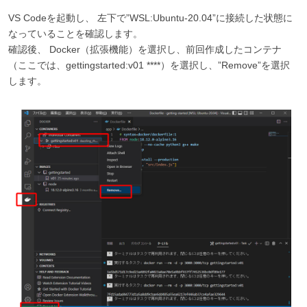
VS Codeを起動し、 左下で”WSL:Ubuntu-20.04”に接続した状態に
なっていることを確認します。
確認後、 Docker（拡張機能）を選択し、前回作成したコンテナ
（ここでは、gettingstarted:v01 ****）を選択し、”Remove”を選択
します。