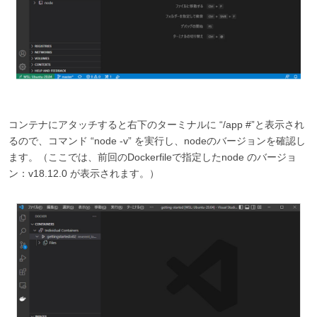
コンテナにアタッチすると右下のターミナルに “/app #”と表示され
るので、コマンド “node -v” を実行し、nodeのバージョンを確認し
ます。（ここでは、前回のDockerfileで指定したnode のバージョ
ン：v18.12.0 が表示されます。）