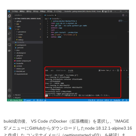
build成功後、 VS Code のDocker（拡張機能）を選択し、”IMAGE
S”メニューにGitHubからダウンロードしたnode:18.12.1-alpine3.16
と作成した コンテナイメージ（gettingstarted:v03） を確認しま