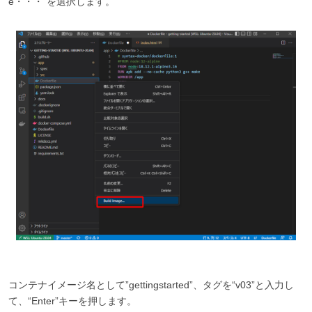
e・・・”を選択します。
コンテナイメージ名として”gettingstarted”、タグを“v03”と入力し
て、“Enter”キーを押します。