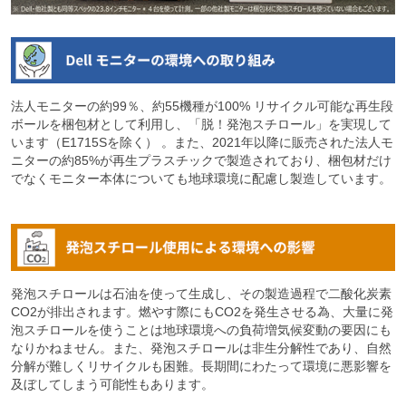
法人モニターの約99％、約55機種が100% リサイクル可能な再生段
ボールを梱包材として利用し、「脱！発泡スチロール」を実現して
います（E1715Sを除く） 。また、2021年以降に販売された法人モ
ニターの約85%が再生プラスチックで製造されており、梱包材だけ
でなくモニター本体についても地球環境に配慮し製造しています。
発泡スチロールは石油を使って生成し、その製造過程で二酸化炭素
CO2が排出されます。燃やす際にもCO2を発生させる為、大量に発
泡スチロールを使うことは地球環境への負荷増気候変動の要因にも
なりかねません。また、発泡スチロールは非生分解性であり、自然
分解が難しくリサイクルも困難。長期間にわたって環境に悪影響を
及ぼしてしまう可能性もあります。