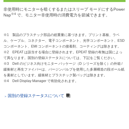
非使用時にモニターを暗くするまたはスリープ モードにするPower
※4
Nap
で、モニター非使用時の消費電力を節減できます。
※1 製品のプラスチック部品の総重量に基づきます。プリント基板、ラベ
ル、ケーブル、コネクター、電子コンポーネント、光学コンポーネント、ESD
コンポーネント、EMI コンポーネントの接着剤、コーティングは除きます。
※2 EPEAT は該当する場合に登録されます。EPEAT 登録の有無は国によっ
て異なります。国別の登録ステータスについては、下記をご覧ください。
※3 Dell のビジネス向けモニター パッケージ（D シリーズを除く）の外箱 /
緩衝材と再生ファイバーは、バージンパルプを使用した多層構造の段ボール紙
を素材としています。緩衝材とプラスチック製バッグは除きます。
※4 Dell Display Manager で有効化されます。
国別の登録ステータスについて