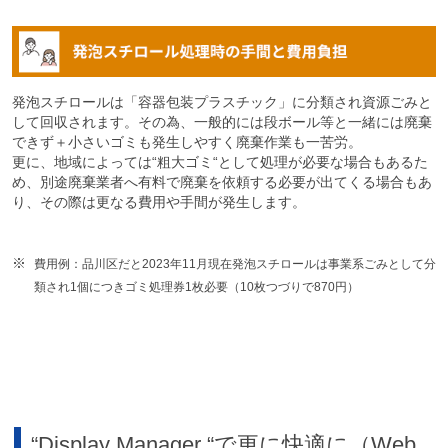
発泡スチロールは「容器包装プラスチック」に分類され資源ごみと
して回収されます。その為、一般的には段ボール等と一緒には廃棄
できず＋小さいゴミも発生しやすく廃棄作業も一苦労。
更に、地域によっては“粗大ゴミ“として処理が必要な場合もあるた
め、別途廃棄業者へ有料で廃棄を依頼する必要が出てくる場合もあ
り、その際は更なる費用や手間が発生します。
費用例：品川区だと2023年11月現在発泡スチロールは事業系ごみとして分
類され1個につきゴミ処理券1枚必要（10枚つづりで870円）
“Display Manager “で更に快適に（Web