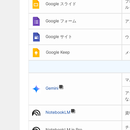
プ
Google スライド
ル
Google フォーム
ア
Google サイト
ウ
Google Keep
メ
マ
Gemini
ア
な
NotebookLM
資
チ
NotebookLM in Pro