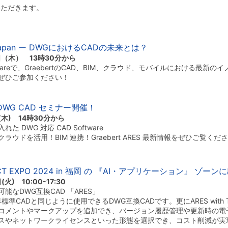
いただきます。
25 Japan ー DWGにおけるCADの未来とは？
日（木） 13時30分から
CAD Softwareで、GraebertのCAD、BIM、クラウド、モバイルにおけ
ぜひご参加ください！
世代 DWG CAD セミナー開催！
(木) 14時30分から
DWG 対応 CAD Software
ウドを活用！BIM 連携！Graebert ARES 最新情報をぜひご覧くだ
CT EXPO 2024 in 福岡 の 『AI・アプリケーション』 ゾー
) 10:00-17:30
なDWG互換CAD 「ARES」
標準CADと同じように使用できるDWG互換CADです。更にARES with
コメントやマークアップを追加でき、バージョン履歴管理や更新時の電
スやネットワークライセンスといった形態を選択でき、コスト削減が実