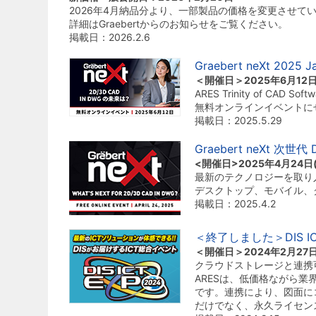
2026年4月納品分より、一部製品の価格を変更させて
詳細はGraebertからのお知らせをご覧ください。
掲載日：2026.2.6
Graebert neXt 20
＜開催日＞2025年6月12
ARES Trinity of 
無料オンラインイベントに
掲載日：2025.5.29
Graebert neXt 次
<開催日>2025年4月24日
最新のテクノロジーを取り入れた 
デスクトップ、モバイル、クラ
掲載日：2025.4.2
＜終了しました＞DIS I
＜開催日＞2024年2月27日(火
クラウドストレージと連携可能
ARESは、低価格ながら業界
です。連携により、図面に
だけでなく、永久ライセン