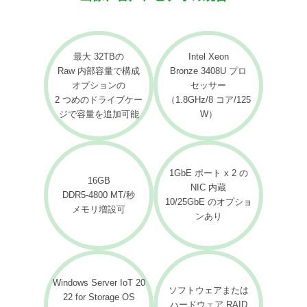
最大 32TBの
Intel Xeon
Raw 内部容量で構成
Bronze 3408U プロ
オプションの
セッサー
2 つめのドライブケー
（1.8GHz/8 コア/125
ジで容量を追加可能
W）
1GbE ポート x 2 の
16GB
NIC 内蔵
DDR5-4800 MT/秒
10/25GbE のオプショ
メモリ増設可
ンあり
Windows Server IoT 20
ソフトウェアまたは
22 for Storage OS
ハードウェア RAID