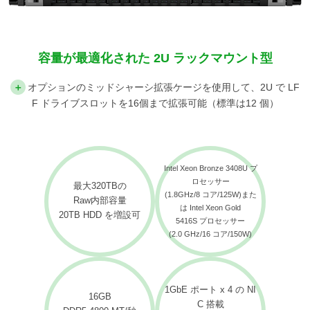
容量が最適化された 2U ラックマウント型
＋
オプションのミッドシャーシ拡張ケージを使用して、2U で LF
F ドライブスロットを16個まで拡張可能（標準は12 個）
Intel Xeon Bronze 3408U プ
ロセッサー
最大320TBの
(1.8GHz/8 コア/125W)また
Raw内部容量
は Intel Xeon Gold
20TB HDD を増設可
5416S プロセッサー
(2.0 GHz/16 コア/150W)
1GbE ポート x 4 の NI
16GB
C 搭載