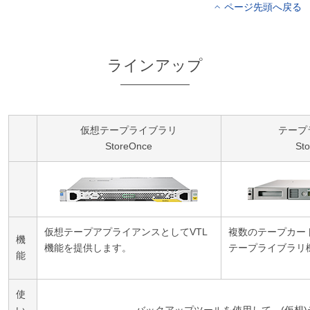
ページ先頭へ戻る
ラインアップ
仮想テープライブラリ
テープ
StoreOnce
Sto
仮想テープアプライアンスとしてVTL
複数のテープカー
機
機能を提供します。
テープライブラリ
能
使
い
バックアップツールを使用して、(仮想