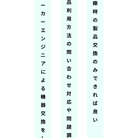
品
障
ー
利
時
カ
用
の
ー
方
製
エ
法
品
ン
の
交
ジ
問
換
ニ
い
の
ア
合
み
に
わ
で
よ
せ
き
る
対
れ
機
応
ば
器
や
良
交
問
い
換
題
を
調