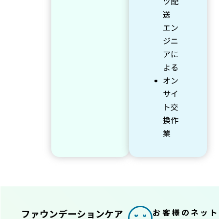
ツ配
送
エン
ジニ
アに
よる
オン
サイ
ト交
換作
業
お客様のネット
ファウンデーションケア