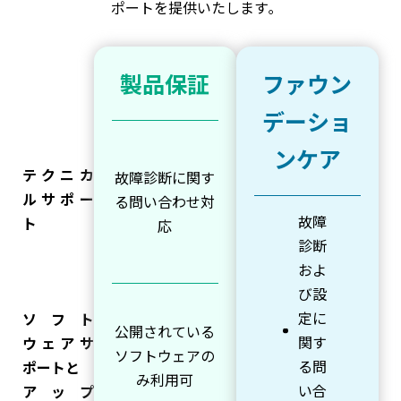
ポートを提供いたします｡
製品保証
ファウン
デーショ
ンケア
テクニカ
故障診断に関す
ルサポー
る問い合わせ対
故障
ト
応
診断
およ
び設
定に
ソフト
公開されている
関す
ウェアサ
ソフトウェアの
る問
ポートと
み利用可
い合
アップ