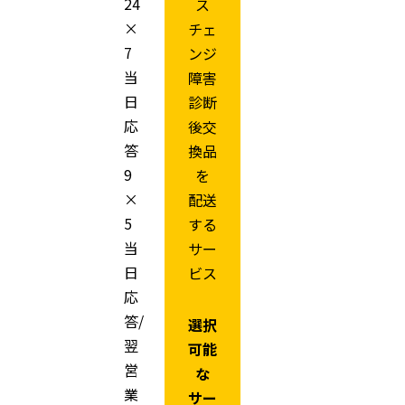
24
ス
×
チェ
7
ンジ
当
障害
日
診断
応
後交
答
換品
9
を
×
配送
5
する
当
サー
日
ビス
応
答/
選択
翌
可能
営
な
業
サー