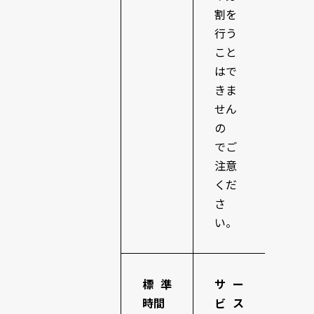
割を
行う
こと
はで
きま
せん
の
でご
注意
くだ
さ
い。
標準
サー
時間
ビス