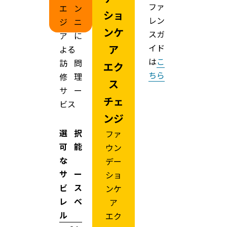
ファ
エン
ショ
レン
ジニ
ンケ
スガ
アに
イド
ア
よる
は
こ
訪問
エク
ちら
修理
ス
サー
チェ
ビス
ンジ
選択
ファ
可能
ウン
な
デー
サー
ショ
ビス
ンケ
レベ
ア
ル
エク