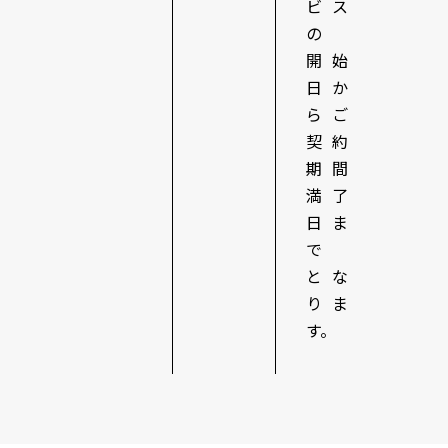
ビス
の
開始
日か
らご
契約
期間
満了
日ま
で
とな
りま
す。