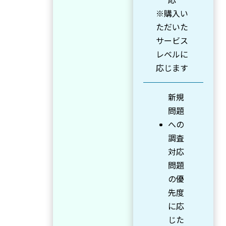
※購入い
ただいた
サービス
レベルに
応じます
新規
問題
への
調査
対応
問題
の優
先度
に応
じた