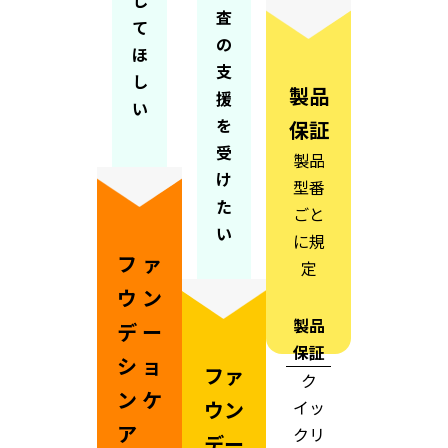
し
査
て
の
ほ
支
し
製品
援
い
を
保証
受
製品
け
型番
た
ごと
い
に規
ファ
定
ウン
製品
デー
保証
ショ
ファ
ク
ンケ
イッ
ウン
ア
クリ
デー