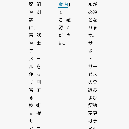
疑問
案内
｣
ルが
や問
で
必須
題
ご確
とな
に、
認く
りま
電話
ださ
す。
や電
い。
サ
子
ポー
メー
ト
ルを
サー
使っ
ビス
て回
の登
答す
録お
る
よび
技術
契約
支援
変更
サー
はラ
ビス
イセ