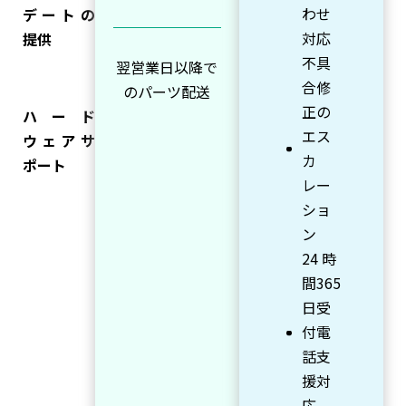
わせ
デートの
対応
提供
不具
翌営業日以降で
合修
のパーツ配送
正の
ハード
エス
ウェアサ
カ
ポート
レー
ショ
ン
24 時
間365
日受
付電
話支
援対
応