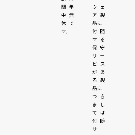
間年
ウェ
中無
ア製
休で
品に
す。
付随
する
保守
サー
ビス
があ
る製
品に
つき
まし
ては
付随
サー