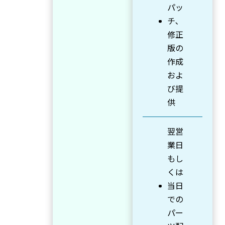
パッ
チ､
修正
版の
作成
およ
び提
供
翌営
業日
もし
くは
当日
での
パー