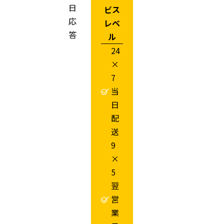
日
ビス
応
レベ
答
ル
24
×
7
当
日
配
送
9
×
5
翌
営
業