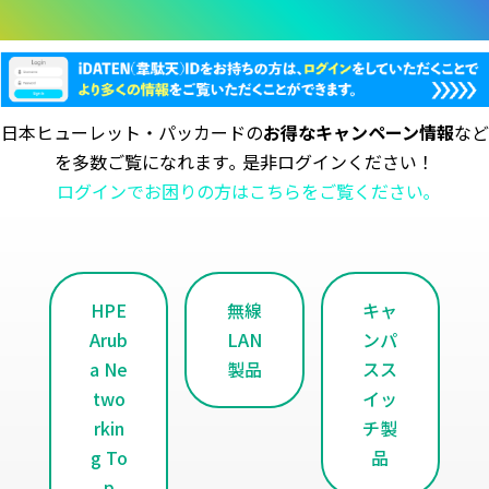
日本ヒューレット・パッカードの
お得なキャンペーン情報
など
を多数ご覧になれます｡ 是非ログインください！
ログインでお困りの方はこちらをご覧ください｡
HPE
無線
キャ
Arub
LAN
ンパ
a Ne
製品
スス
two
イッ
rkin
チ製
g To
品
p