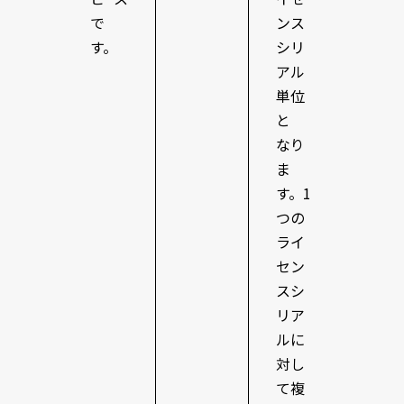
で
ンス
す。
シリ
アル
単位
と
なり
ま
す。1
つの
ライ
セン
スシ
リア
ルに
対し
て複