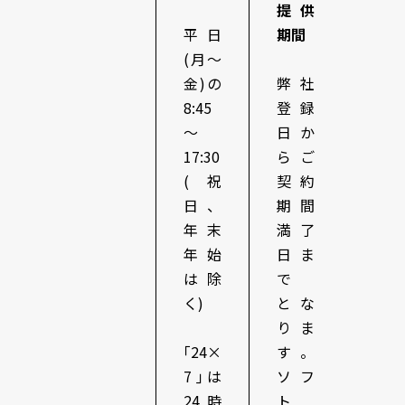
提供
平日
期間
(月～
金)の
弊社
8:45
登録
～
日か
17:30
らご
(祝
契約
日、
期間
年末
満了
年始
日ま
は除
で
く)
とな
りま
｢24×
す。
7｣は
ソフ
24 時
ト