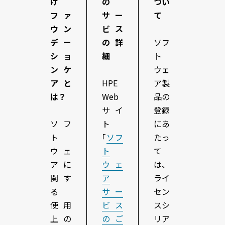
け
の
つい
ファ
サー
て
ウン
ビス
デー
の詳
ソフ
ショ
細
ト
ンケ
ウェ
アと
HPE
ア製
は？
Web
品の
サイ
登録
ソフ
ト
にあ
ト
｢
ソフ
たっ
ウェ
ト
て
アに
ウェ
は、
関す
ア
ライ
る
サー
セン
使用
ビス
スシ
上の
のご
リア