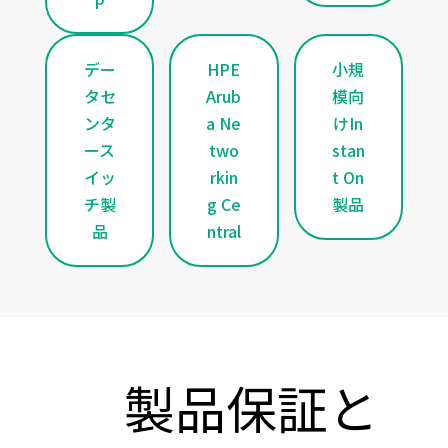
デー
HPE
小規
タセ
Arub
模向
ンタ
a Ne
けIn
ース
two
stan
イッ
rkin
t On
チ製
g Ce
製品
品
ntral
製品保証と