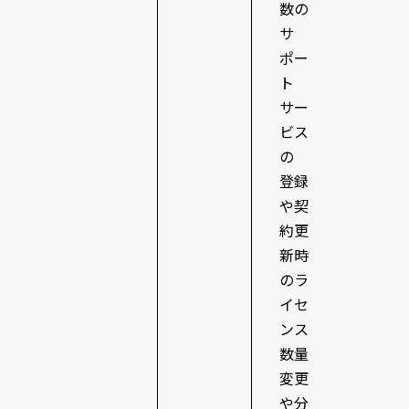
数の
サ
ポー
ト
サー
ビス
の
登録
や契
約更
新時
のラ
イセ
ンス
数量
変更
や分