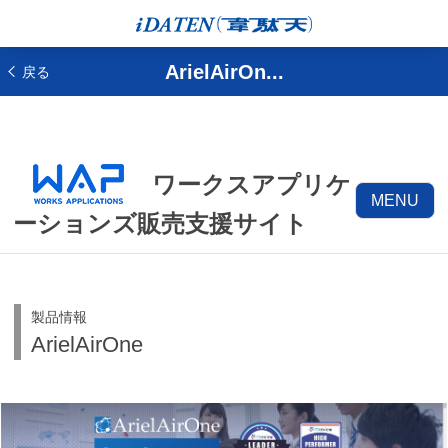
ArielAirOn...
戻る
ワークスアプリケ
MENU
ーションズ販売支援サイト
製品情報
ArielAirOne