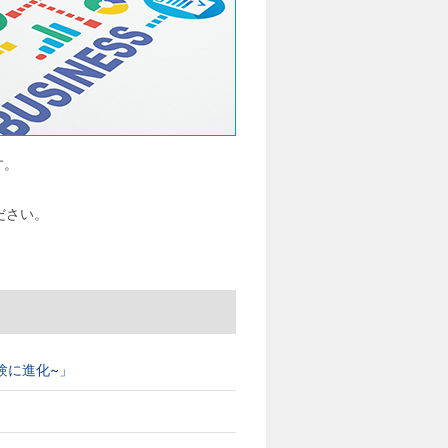
す。
ださい。
ブ体験に進化~」