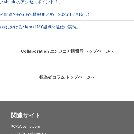
ないMerakiのアクセスポイント？」
o Webex 関連のEoS/EoL情報まとめ（2026年2月時点）」
e AccessにおけるMeraki MX拠点間通信の実現」
Collaboration エンジニア情報局 トップページへ
担当者コラム トップページへ
関連サイト
PC-Webzine.com
DIS教育ICT総合サイト