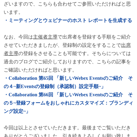
ざいますので、こちらも合わせてご参照いただければと思
います。
・ミーティングとウェビナーのホスト
レポートを生成する
なお、今回は
主催者主導
で出席者を登録する手順をご紹介
させていただきましたが、登録制の設定をすることで
出席
者主導
の登録をさせることも可能です。そちらについては
過去のブログでご紹介しておりますので、こちらの記事を
ご確認いただければと思います。
・Collaboration
第65
回
「新しいWebex Events
のご紹介 そ
の４~
新Events
の登録制（承認制）設定手順~
」
・Collaboration
第66
回
「新しいWebex Events
のご紹介 そ
の５~
登録フォームをおしゃれにカスタマイズ：ブランディ
ング設定~
」
今回は以上とさせていただきます。最後までご覧いただき
ありがとうございました。引き続きよろしくお願い致しま