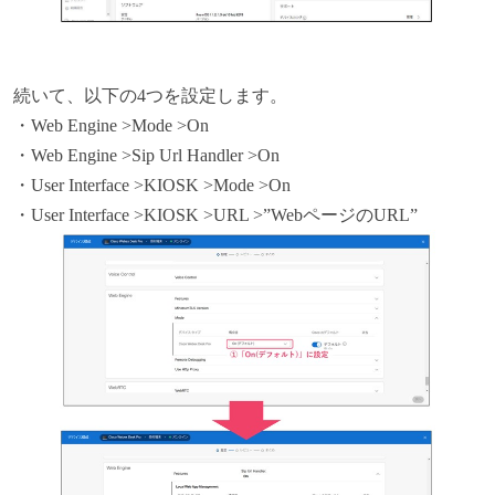
続いて、以下の4つを設定します。
・Web Engine >Mode >On
・Web Engine >Sip Url Handler >On
・User Interface >KIOSK >Mode >On
・User Interface >KIOSK >URL >”WebページのURL”