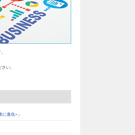
す。
ださい。
ブ体験に進化~」