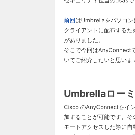
セキュリティ担当のdsas
前回
はUmbrellaをパ
クライアントに配布するた
がありました。
そこで今回はAnyConne
いてご紹介したいと思いま
Umbrella
Cisco のAnyConnec
加することが可能です。その
モートアクセスした際に自