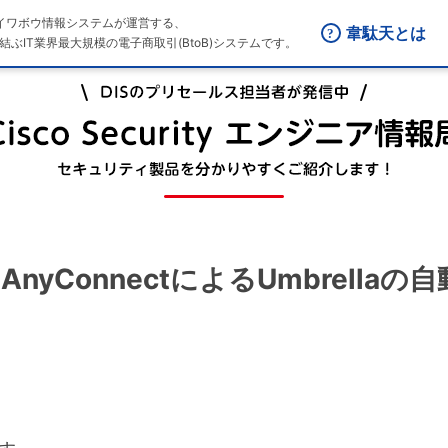
はダイワボウ情報システムが運営する、
韋駄天とは
結ぶIT業界最大規模の電子商取引(BtoB)システムです。
回「AnyConnectによるUmbrella