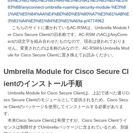
89%E3%82%AD%E3%83%A5%E3%83%A1%E3%83%B3%E3%
83%88/anyconnect-umbrella-roaming-security-module-%E3%8
1%AE%E5%84%AA%E4%BD%8D%E6%80%A7%E3%81%AB%E
3%81%A4%E3%81%84%E3%81%A6/ta-p/4774962
こちらのサイトに書かれているAC-RSMは、Umbrella Module f
or Cisco Secure Clientの旧名称です。AC-RSM のACはAnyConn
ectの頭文字を組み合わせたものなので、現在は使われておりま
せん。変更されたのは名称のみなので、AC-RSMをUmbrella Mod
ule for Cisco Secure Clientに置き換えてお読みください。
Umbrella Module for Cisco Secure Cl
ientのインストール手順
Umbrella Module for Cisco Secure Clientは、上記で述べた通りCi
sco Secure Clientのモジュールとして提供されるため、Cisco Secu
re Clientのパッケージを使用してインストールする必要がありま
す。
本来Cisco Secure Clientは有償ですが、Cisco Secure Clientライ
センスは制限付きでUmbrellaパッケージに含まれているため、別途