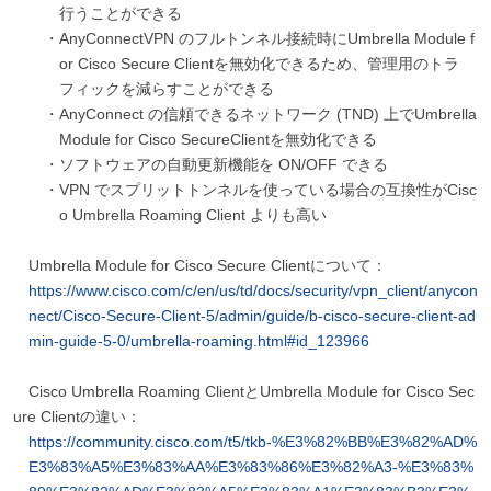
行うことができる
・AnyConnectVPN のフルトンネル接続時にUmbrella Module f
or Cisco Secure Clientを無効化できるため、管理用のトラ
フィックを減らすことができる
・AnyConnect の信頼できるネットワーク (TND) 上でUmbrella
Module for Cisco SecureClientを無効化できる
・ソフトウェアの自動更新機能を ON/OFF できる
・VPN でスプリットトンネルを使っている場合の互換性がCisc
o Umbrella Roaming Client よりも高い
Umbrella Module for Cisco Secure Clientについて：
https://www.cisco.com/c/en/us/td/docs/security/vpn_client/anycon
nect/Cisco-Secure-Client-5/admin/guide/b-cisco-secure-client-ad
min-guide-5-0/umbrella-roaming.html#id_123966
Cisco Umbrella Roaming ClientとUmbrella Module for Cisco Sec
ure Clientの違い
：
https://community.cisco.com/t5/tkb-%E3%82%BB%E3%82%AD%
E3%83%A5%E3%83%AA%E3%83%86%E3%82%A3-%E3%83%