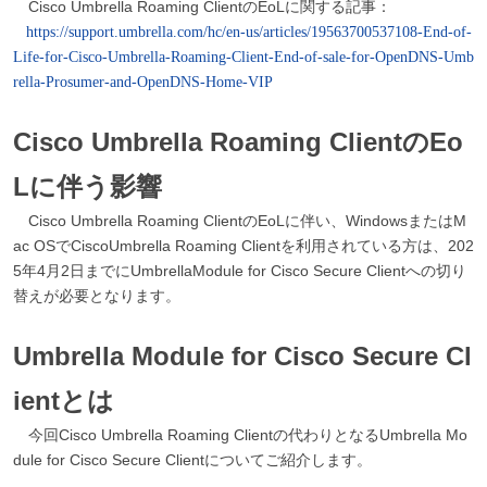
Cisco Umbrella Roaming ClientのEoLに関する記事：
https://support.umbrella.com/hc/en-us/articles/19563700537108-End-of-
Life-for-Cisco-Umbrella-Roaming-Client-End-of-sale-for-OpenDNS-Umb
rella-Prosumer-and-OpenDNS-Home-VIP
Cisco Umbrella Roaming Client
のEo
Lに伴う影響
Cisco Umbrella Roaming ClientのEoLに伴い、WindowsまたはM
ac OSでCiscoUmbrella Roaming Clientを利用されている方は、202
5年4月2日までにUmbrellaModule for Cisco Secure Clientへの切り
替えが必要となります。
Umbrella Module for Cisco Secure Cl
ient
とは
今回Cisco Umbrella Roaming Clientの代わりとなる
Umbrella Mo
dule for Cisco Secure Client
についてご紹介します。