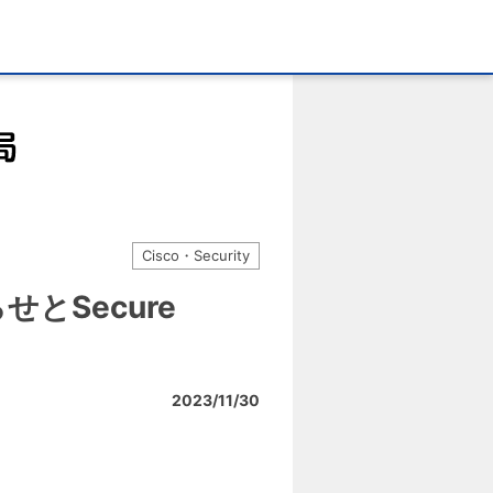
Cisco・Security
らせとSecure
2023/11/30