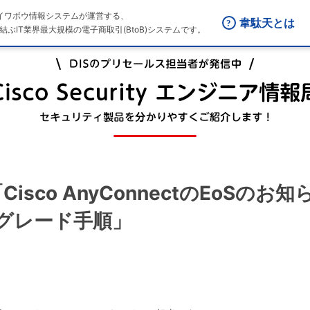
はダイワボウ情報システムが運営する、
韋駄天とは
結ぶIT業界最大規模の電子商取引(BtoB)システムです。
回「Cisco AnyConnectのEoSのお知
ップグレード手順」