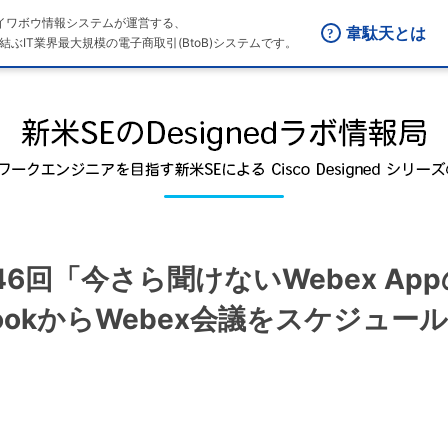
はダイワボウ情報システムが運営する、
韋駄天とは
結ぶIT業界最大規模の電子商取引(BtoB)システムです。
 第46回「今さら聞けないWebex A
OutlookからWebex会議をスケジュール