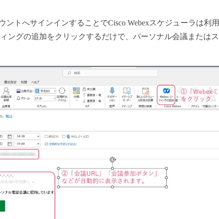
tアカウントへサインインすることでCisco Webexスケジューラ
ーティングの追加をクリックするだけで、パーソナル会議または